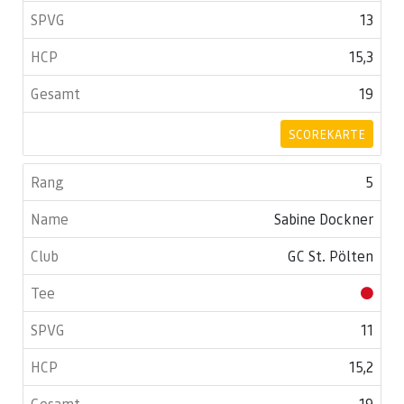
13
15,3
19
SCOREKARTE
5
Sabine Dockner
GC St. Pölten
11
15,2
19