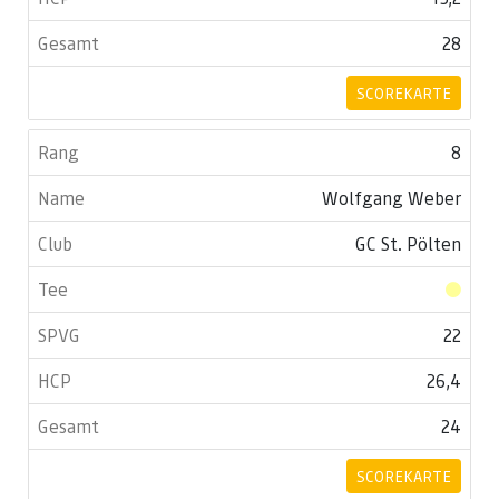
28
SCOREKARTE
8
Wolfgang Weber
GC St. Pölten
22
26,4
24
SCOREKARTE