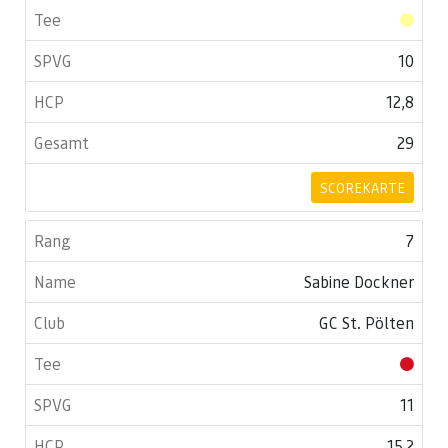
10
12,8
29
SCOREKARTE
7
Sabine Dockner
GC St. Pölten
11
15,2