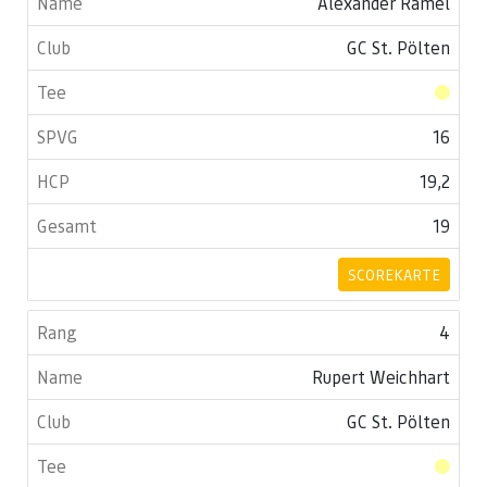
Alexander Ramel
GC St. Pölten
16
19,2
19
SCOREKARTE
4
Rupert Weichhart
GC St. Pölten