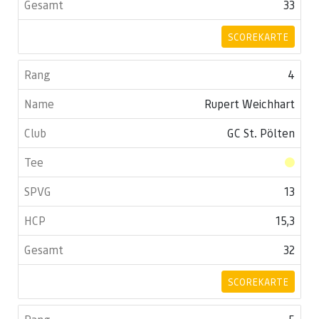
33
SCOREKARTE
4
Rupert Weichhart
GC St. Pölten
13
15,3
32
SCOREKARTE