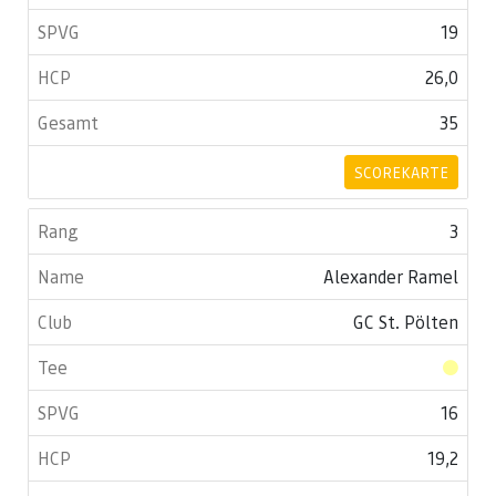
19
26,0
35
SCOREKARTE
3
Alexander Ramel
GC St. Pölten
16
19,2