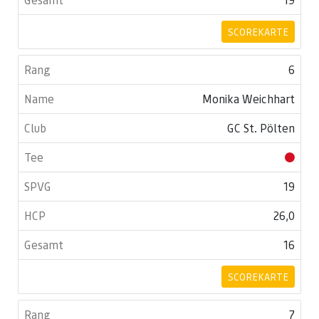
SCOREKARTE
6
Monika Weichhart
GC St. Pölten
19
26,0
16
SCOREKARTE
7