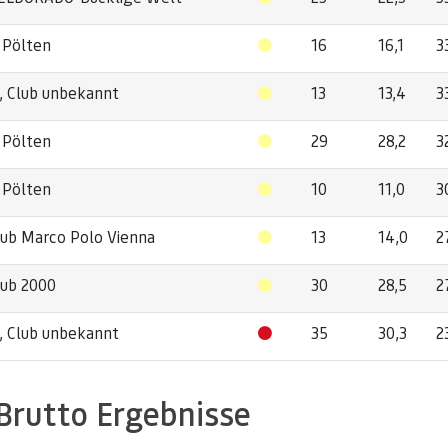
 Pölten
16
16,1
3
a, Club unbekannt
13
13,4
3
 Pölten
29
28,2
3
 Pölten
10
11,0
3
lub Marco Polo Vienna
13
14,0
2
lub 2000
30
28,5
2
a, Club unbekannt
35
30,3
2
Brutto Ergebnisse