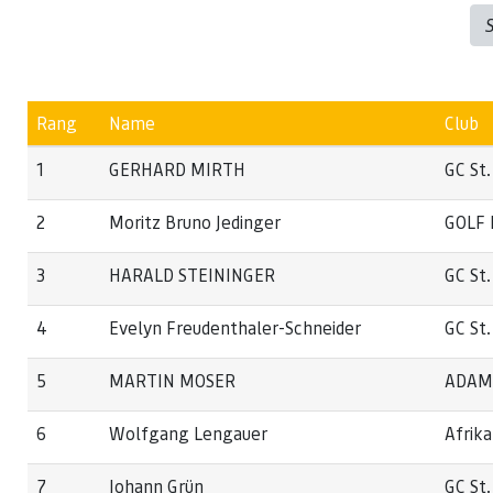
Rang
Name
Club
1
GERHARD MIRTH
GC St.
2
Moritz Bruno Jedinger
GOLF 
3
HARALD STEININGER
GC St.
4
Evelyn Freudenthaler-Schneider
GC St.
5
MARTIN MOSER
ADAMS
6
Wolfgang Lengauer
Afrik
7
Johann Grün
GC St.