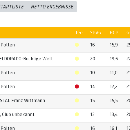
STARTLISTE
NETTO ERGEBNISSE
Tee
SPVG
HCP
G
 Pölten
16
15,9
2
ELDORADO-Bucklige Welt
20
19,6
2
 Pölten
10
11,0
2
 Pölten
14
12,2
2
TAL Franz Wittmann
15
15,5
2
a, Club unbekannt
13
13,4
2
 Pölten
16
16,1
1