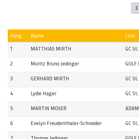
S
Rang
Name
Club
1
MATTHIAS MIRTH
GC St.
2
Moritz Bruno Jedinger
GOLF 
3
GERHARD MIRTH
GC St.
4
Lydie Hager
GC St.
5
MARTIN MOSER
ADAMS
6
Evelyn Freudenthaler-Schneider
GC St.
7
Thomas Jedinger
GOLF 