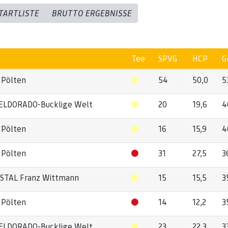
TARTLISTE
BRUTTO ERGEBNISSE
Tee
SPVG
HCP
G
 Pölten
54
50,0
5
ELDORADO-Bucklige Welt
20
19,6
4
 Pölten
16
15,9
4
 Pölten
31
27,5
3
TAL Franz Wittmann
15
15,5
3
 Pölten
14
12,2
3
ELDORADO-Bucklige Welt
23
22,3
3