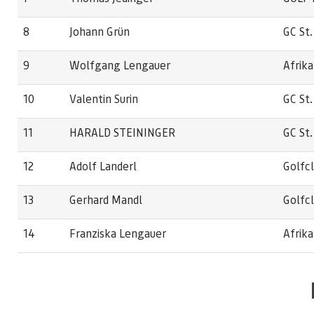
8
Johann Grün
GC St.
9
Wolfgang Lengauer
Afrik
10
Valentin Surin
GC St.
11
HARALD STEININGER
GC St.
12
Adolf Landerl
Golfc
13
Gerhard Mandl
Golfc
14
Franziska Lengauer
Afrik