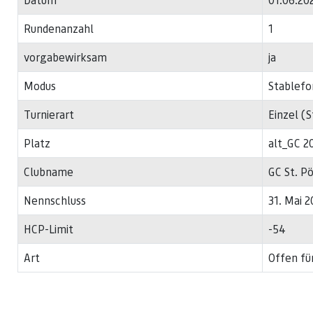
Rundenanzahl
1
vorgabewirksam
ja
Modus
Stablefo
Turnierart
Einzel (
Platz
alt_GC 2
Clubname
GC St. P
Nennschluss
31. Mai 2
HCP-Limit
-54
Art
Offen fü