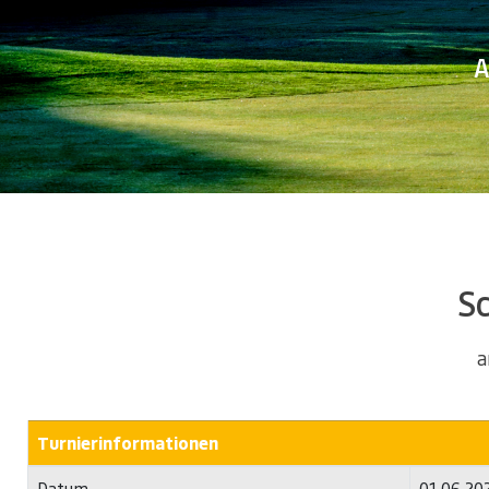
A
S
a
Turnierinformationen
Datum
01.06.20