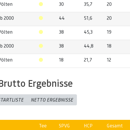
Pölten
30
35,7
20
ub 2000
44
51,6
20
Pölten
38
45,3
19
ub 2000
38
44,8
18
Pölten
18
21,7
12
Brutto Ergebnisse
STARTLISTE
NETTO ERGEBNISSE
Tee
SPVG
HCP
Gesamt