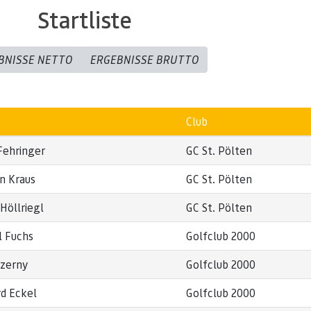
Startliste
BNISSE NETTO
ERGEBNISSE BRUTTO
Club
Fehringer
GC St. Pölten
an Kraus
GC St. Pölten
Höllriegl
GC St. Pölten
l Fuchs
Golfclub 2000
Czerny
Golfclub 2000
d Eckel
Golfclub 2000