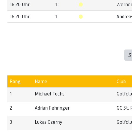
16:20 Uhr
1
Werner
16:20 Uhr
1
Andrea
S
Rang
Name
Club
1
Michael Fuchs
Golfcl
2
Adrian Fehringer
GC St. 
3
Lukas Czerny
Golfcl