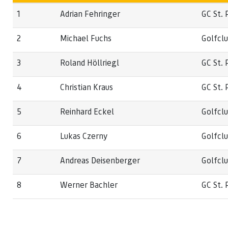
1
Adrian Fehringer
GC St. 
2
Michael Fuchs
Golfcl
3
Roland Höllriegl
GC St. 
4
Christian Kraus
GC St. 
5
Reinhard Eckel
Golfcl
6
Lukas Czerny
Golfcl
7
Andreas Deisenberger
Golfcl
8
Werner Bachler
GC St. 