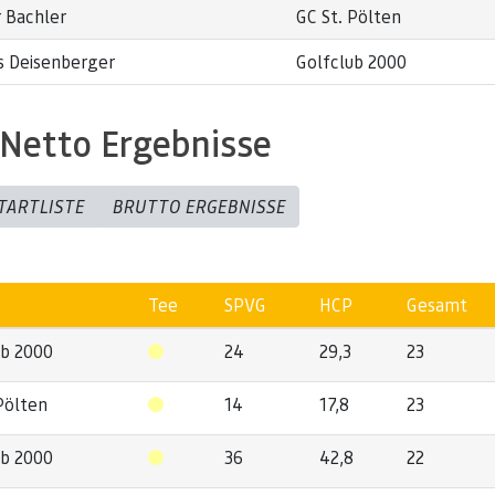
 Bachler
GC St. Pölten
s Deisenberger
Golfclub 2000
Netto Ergebnisse
TARTLISTE
BRUTTO ERGEBNISSE
Tee
SPVG
HCP
Gesamt
ub 2000
24
29,3
23
Pölten
14
17,8
23
ub 2000
36
42,8
22