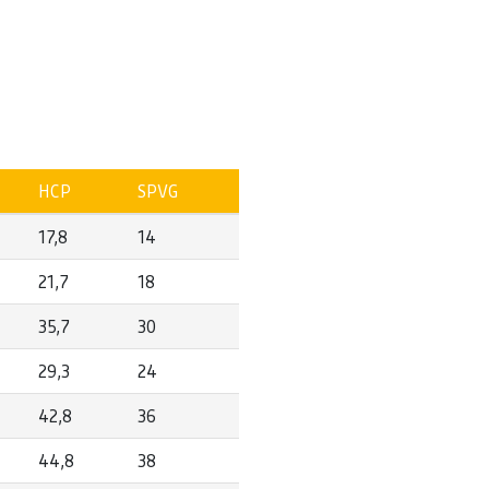
HCP
SPVG
17,8
14
21,7
18
35,7
30
29,3
24
42,8
36
44,8
38