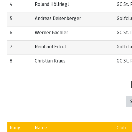
4
Roland Höllriegl
GC St. 
5
Andreas Deisenberger
Golfcl
6
Werner Bachler
GC St. 
7
Reinhard Eckel
Golfcl
8
Christian Kraus
GC St. 
Rang
Name
Club