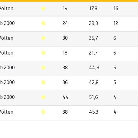
Pölten
14
17,8
16
ub 2000
24
29,3
12
Pölten
30
35,7
6
Pölten
18
21,7
6
ub 2000
38
44,8
5
ub 2000
36
42,8
5
ub 2000
44
51,6
4
Pölten
38
45,3
4