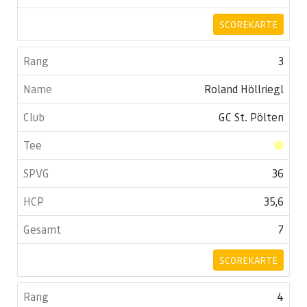
SCOREKARTE
3
Roland Höllriegl
GC St. Pölten
36
35,6
7
SCOREKARTE
4