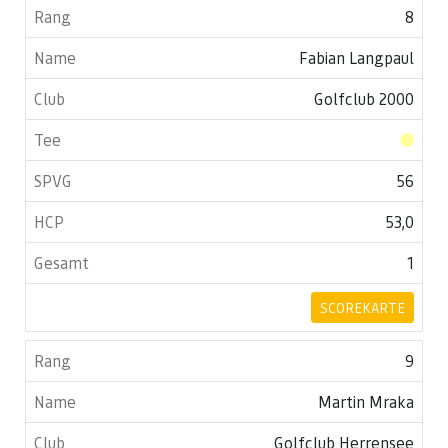
8
Fabian Langpaul
Golfclub 2000
56
53,0
1
SCOREKARTE
9
Martin Mraka
Golfclub Herrensee