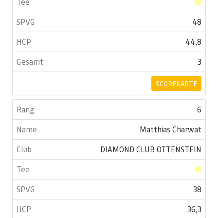
48
44,8
3
SCOREKARTE
6
Matthias Charwat
DIAMOND CLUB OTTENSTEIN
38
36,3