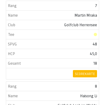
7
Martin Mraka
Golfclub Herrensee
48
45,0
18
SCOREKARTE
8
Haisong Li