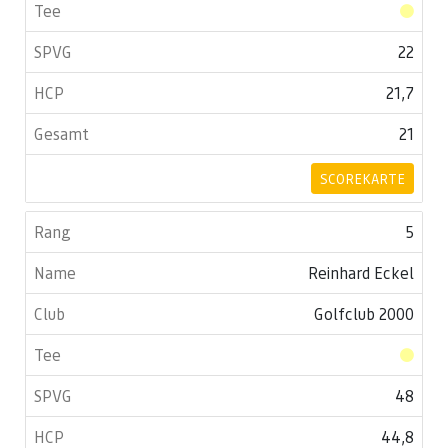
22
21,7
21
SCOREKARTE
5
Reinhard Eckel
Golfclub 2000
48
44,8