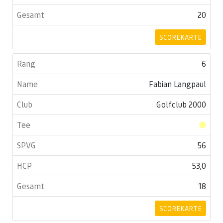
20
SCOREKARTE
6
Fabian Langpaul
Golfclub 2000
56
53,0
18
SCOREKARTE