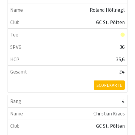
Roland Höllriegl
GC St. Pölten
36
35,6
24
SCOREKARTE
4
Christian Kraus
GC St. Pölten