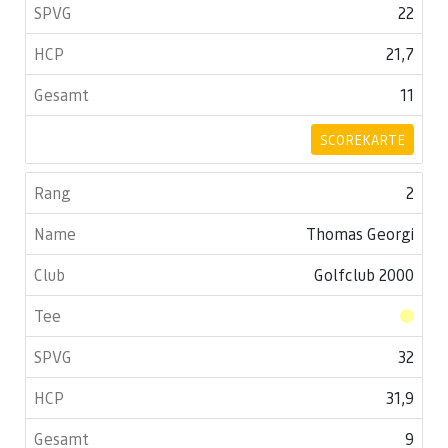
22
21,7
11
SCOREKARTE
2
Thomas Georgi
Golfclub 2000
32
31,9
9