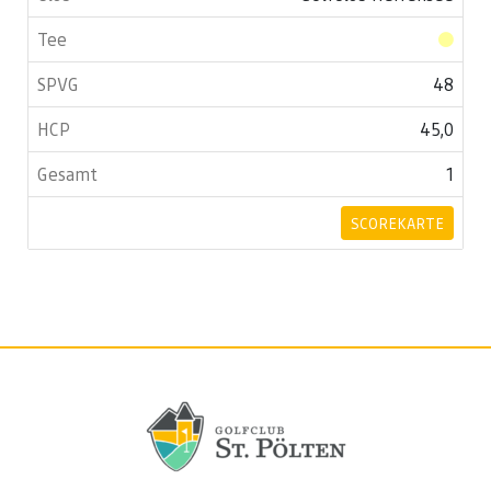
48
45,0
1
SCOREKARTE