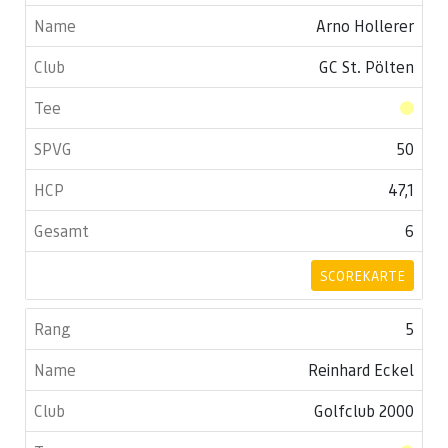
Arno Hollerer
GC St. Pölten
50
47,1
6
SCOREKARTE
5
Reinhard Eckel
Golfclub 2000