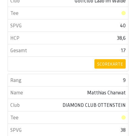
Golfclub Laab im Walde
40
38,6
17
SCOREKARTE
9
Matthias Charwat
DIAMOND CLUB OTTENSTEIN
38