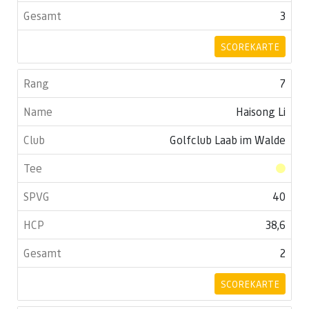
3
SCOREKARTE
7
Haisong Li
Golfclub Laab im Walde
40
38,6
2
SCOREKARTE