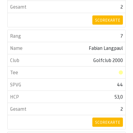
2
SCOREKARTE
7
Fabian Langpaul
Golfclub 2000
44
53,0
2
SCOREKARTE