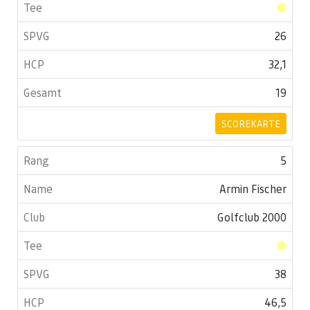
26
32,1
19
SCOREKARTE
5
Armin Fischer
Golfclub 2000
38
46,5