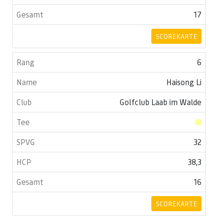
17
SCOREKARTE
6
Haisong Li
Golfclub Laab im Walde
32
38,3
16
SCOREKARTE