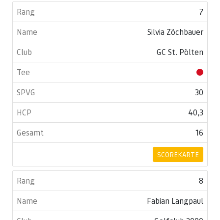
7
Silvia Zöchbauer
GC St. Pölten
30
40,3
16
SCOREKARTE
8
Fabian Langpaul