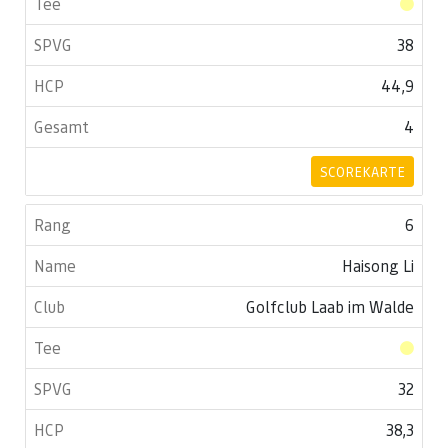
38
44,9
4
SCOREKARTE
6
Haisong Li
Golfclub Laab im Walde
32
38,3