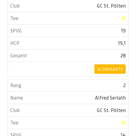
GC St. Pölten
19
19,1
28
SCOREKARTE
2
Alfred Serlath
GC St. Pölten
14