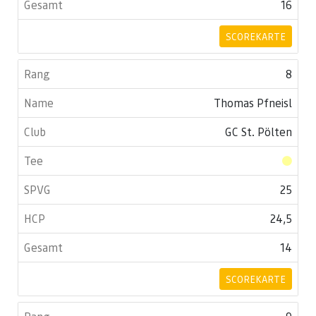
16
SCOREKARTE
8
Thomas Pfneisl
GC St. Pölten
25
24,5
14
SCOREKARTE