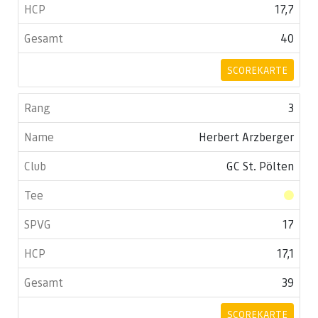
17,7
40
SCOREKARTE
3
Herbert Arzberger
GC St. Pölten
17
17,1
39
SCOREKARTE