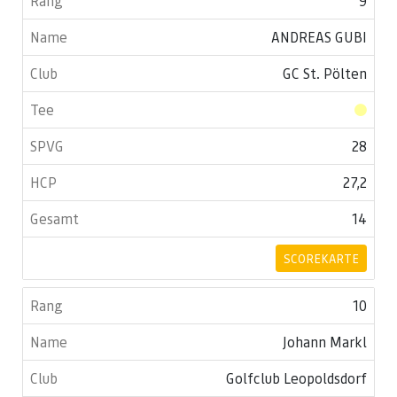
9
ANDREAS GUBI
GC St. Pölten
28
27,2
14
SCOREKARTE
10
Johann Markl
Golfclub Leopoldsdorf