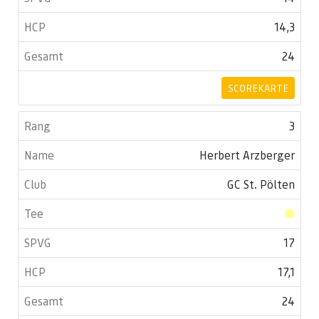
14,3
24
SCOREKARTE
3
Herbert Arzberger
GC St. Pölten
17
17,1
24