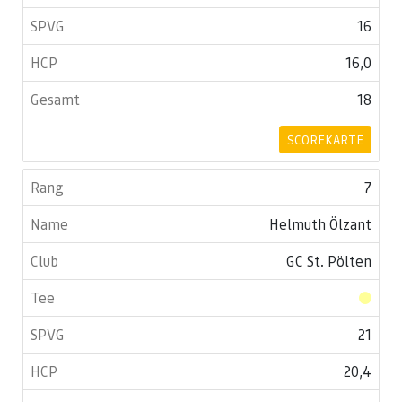
16
16,0
18
SCOREKARTE
7
Helmuth Ölzant
GC St. Pölten
21
20,4