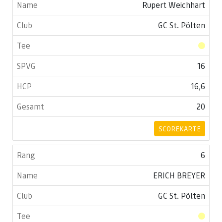
Rupert Weichhart
GC St. Pölten
16
16,6
20
SCOREKARTE
6
ERICH BREYER
GC St. Pölten