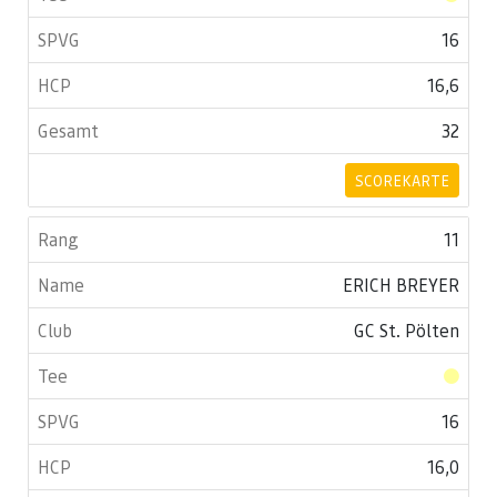
16
16,6
32
SCOREKARTE
11
ERICH BREYER
GC St. Pölten
16
16,0