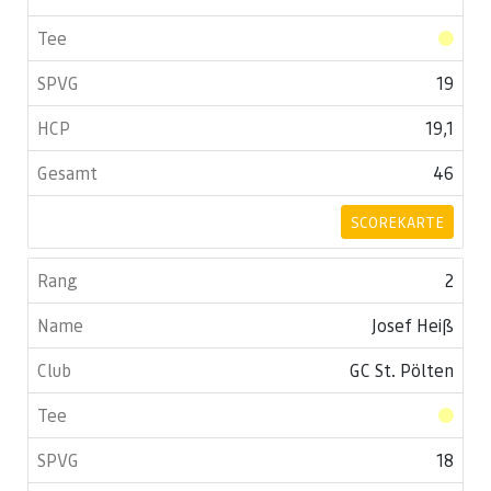
19
19,1
46
SCOREKARTE
2
Josef Heiß
GC St. Pölten
18