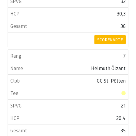
32
30,3
36
SCOREKARTE
7
Helmuth Ölzant
GC St. Pölten
21
20,4
35