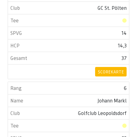
GC St. Pölten
14
14,3
37
SCOREKARTE
6
Johann Markl
Golfclub Leopoldsdorf