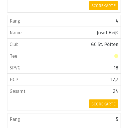
SCOREKARTE
4
Josef Heiß
GC St. Pölten
18
17,7
24
SCOREKARTE
5