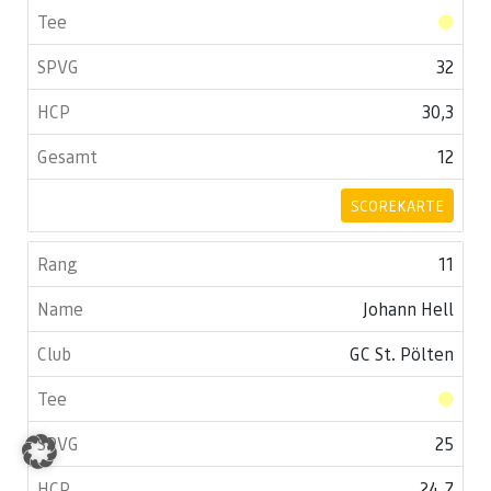
32
30,3
12
SCOREKARTE
11
Johann Hell
GC St. Pölten
25
24,7