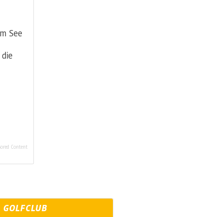
am See
 die
ored Content
GOLFCLUB