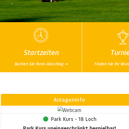
Startzeiten
Turni
Buchen Sie Ihren Abschlag →
Finden Sie Ihr Wun
Anlageninfo
Park Kurs - 18 Loch
Park Kurs uneingeschränkt bespielbar!