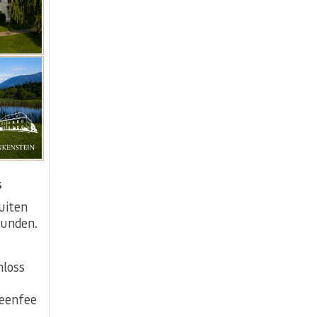
s
uiten
Runden.
hloss
reenfee