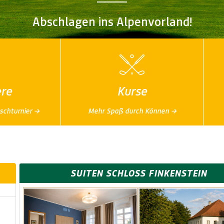
Abschlagen ins Alpenvorland!
ere
Kurse
schturnier →
Mehr Spaß durch Können →
SUITEN SCHLOSS FINKENSTEIN