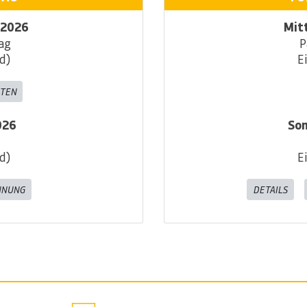
.2026
Mit
ag
P
d)
E
ITEN
026
Son
d)
E
NNUNG
DETAILS