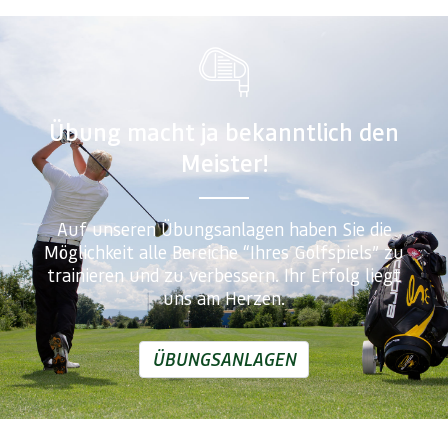
Übung macht ja bekanntlich den
Meister!
Auf unseren Übungsanlagen haben Sie die
Möglichkeit alle Bereiche “Ihres Golfspiels” zu
trainieren und zu verbessern. Ihr Erfolg liegt
uns am Herzen.
ÜBUNGSANLAGEN