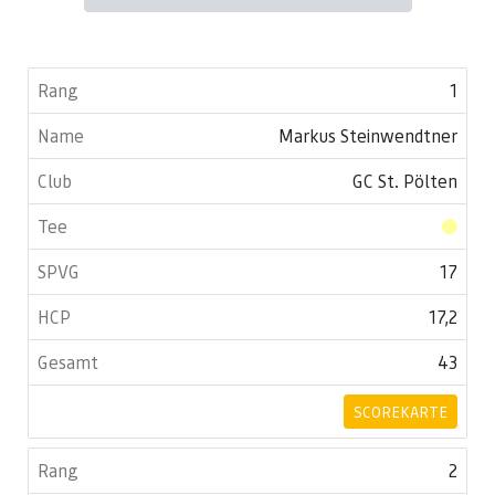
1
Markus Steinwendtner
GC St. Pölten
17
17,2
43
SCOREKARTE
2