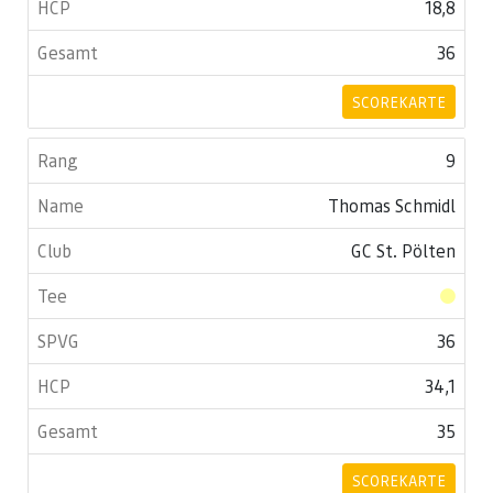
18,8
36
SCOREKARTE
9
Thomas Schmidl
GC St. Pölten
36
34,1
35
SCOREKARTE