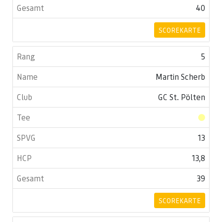
40
SCOREKARTE
5
Martin Scherb
GC St. Pölten
13
13,8
39
SCOREKARTE