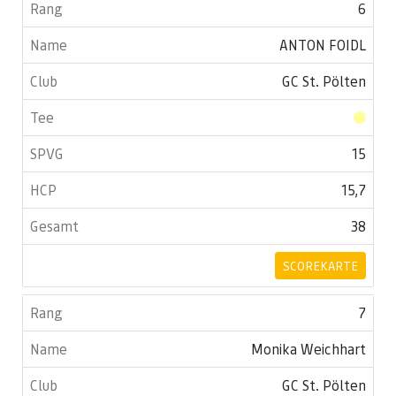
6
ANTON FOIDL
GC St. Pölten
15
15,7
38
SCOREKARTE
7
Monika Weichhart
GC St. Pölten