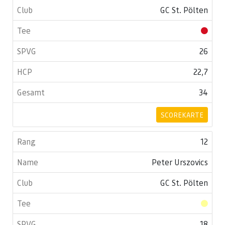
GC St. Pölten
26
22,7
34
SCOREKARTE
12
Peter Urszovics
GC St. Pölten
18