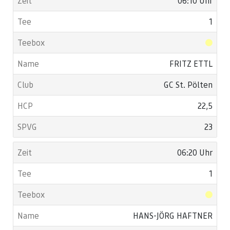
06:10 Uhr
1
FRITZ ETTL
GC St. Pölten
22,5
23
06:20 Uhr
1
HANS-JÖRG HAFTNER