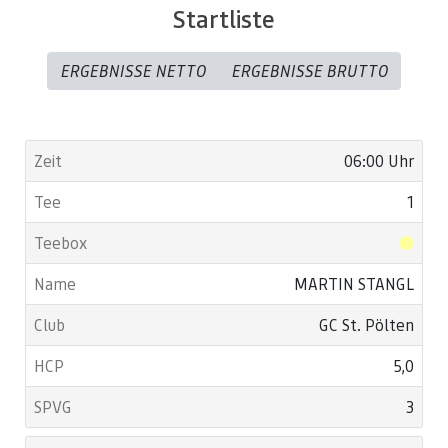
Startliste
Serienstart ist immer ab 6:00, Scorekarten gibt es beim Start,
Nenngeld usw. im Anschluss an die Runde begleichen.
ERGEBNISSE NETTO
ERGEBNISSE BRUTTO
Ihr GC St. Pölten Team!
06:00 Uhr
1
MARTIN STANGL
GC St. Pölten
5,0
3