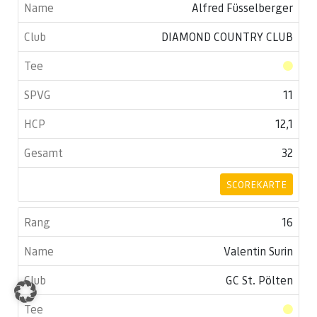
Alfred Füsselberger
DIAMOND COUNTRY CLUB
11
12,1
32
SCOREKARTE
16
Valentin Surin
GC St. Pölten