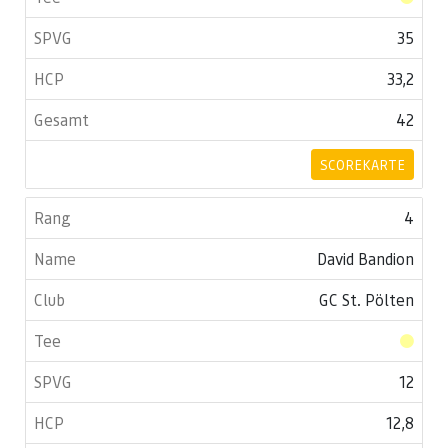
35
33,2
42
SCOREKARTE
4
David Bandion
GC St. Pölten
12
12,8