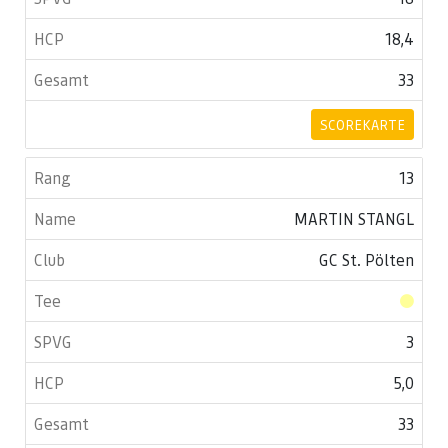
18,4
33
SCOREKARTE
13
MARTIN STANGL
GC St. Pölten
3
5,0
33