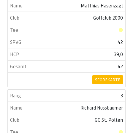
Matthias Hasenzagl
Golfclub 2000
42
39,0
42
SCOREKARTE
3
Richard Nussbaumer
GC St. Pölten