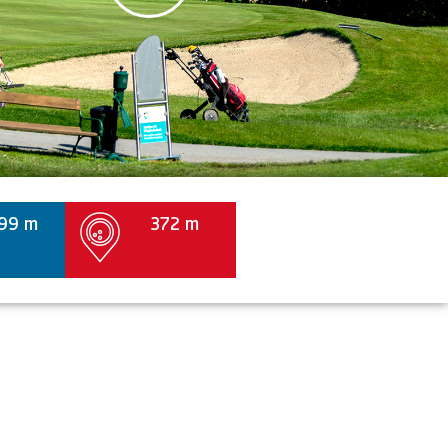
99 m
372 m