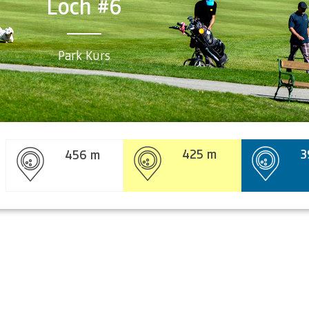
Loch #6
Park Kurs
425 m
3
456 m